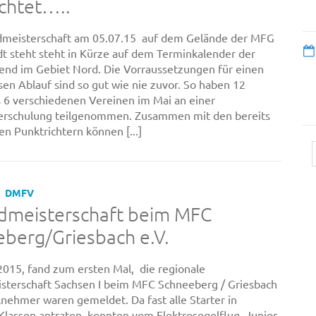
chtet…..
dmeisterschaft am 05.07.15 auf dem Gelände der MFG
t steht steht in Kürze auf dem Terminkalender der
nd im Gebiet Nord. Die Vorraussetzungen für einen
sen Ablauf sind so gut wie nie zuvor. So haben 12
s 6 verschiedenen Vereinen im Mai an einer
terschulung teilgenommen. Zusammen mit den bereits
n Punktrichtern können [...]
DMFV
dmeisterschaft beim MFC
berg/Griesbach e.V.
015, fand zum ersten Mal, die regionale
terschaft Sachsen I beim MFC Schneeberg / Griesbach
ilnehmer waren gemeldet. Da fast alle Starter in
lassen antraten, konnten vom Elektrosegelflug, Junior-