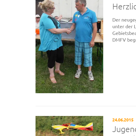
Herzl
Der neugeg
unter der 
Gebietsbea
DMFV begr
24.06.2015
Jugend