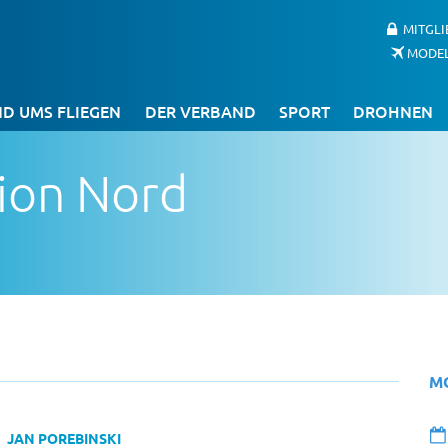
MITGL
MODE
D UMS FLIEGEN
DER VERBAND
SPORT
DROHNEN
ion Nord
M
JAN POREBINSKI