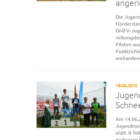
angeri
Die Jugen
Nordersted
DMFV-Juge
reibungslo
Piloten au
Punktrich
vorhandene
18.06.2015
Jugen
Schnee
Am 14.06.2
Jugendmeis
statt. 8 Te
mehreren K