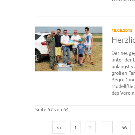
15.06.2015
Herzl
Der neugeg
unter der 
unlängst v
großen Fam
Begrüßungs
Modellflie
des Verein
Seite 57 von 64
<<
1
2
…
56