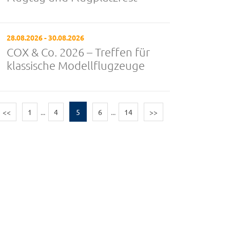
28.08.2026 - 30.08.2026
COX & Co. 2026 – Treffen für
klassische Modellflugzeuge
<<
1
...
4
5
6
...
14
>>