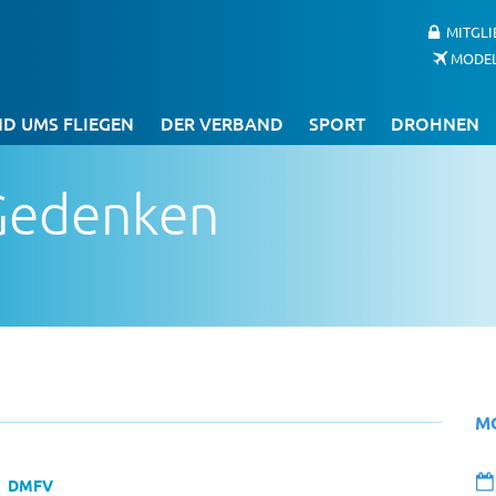
MITGL
MODE
D UMS FLIEGEN
DER VERBAND
SPORT
DROHNEN
 Gedenken
M
DMFV