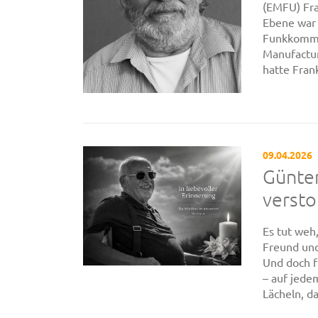
(EMFU) Fra
Ebene war 
Funkkommu
Manufactur
hatte Frank 
09.04.2026
Günter
verst
Es tut weh
Freund und
Und doch f
– auf jede
Lächeln, da