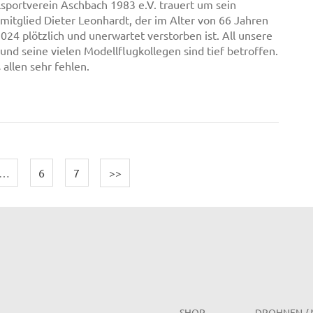
sportverein Aschbach 1983 e.V. trauert um sein
itglied Dieter Leonhardt, der im Alter von 66 Jahren
024 plötzlich und unerwartet verstorben ist. All unsere
 und seine vielen Modellflugkollegen sind tief betroffen.
 allen sehr fehlen.
…
6
7
>>
SHOP
DROHNEN / 