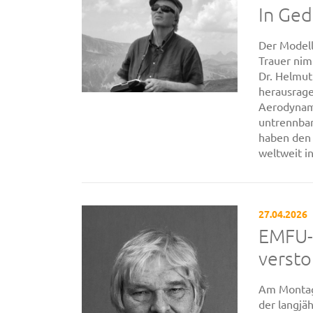
In Ge
Der Modell
Trauer nim
Dr. Helmut
herausrage
Aerodynami
untrennbar
haben den 
weltweit in
27.04.2026
EMFU-
verst
Am Montag,
der langjä