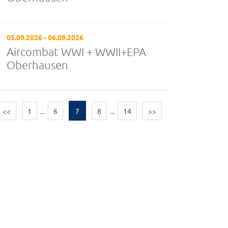
05.09.2026 - 06.09.2026
Aircombat WWI + WWII+EPA
Oberhausen
<<
1
...
6
7
8
...
14
>>