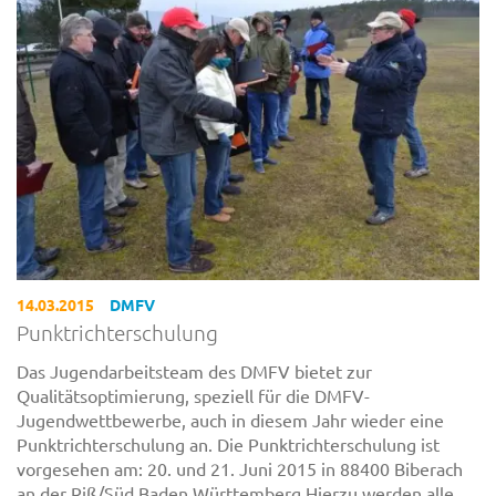
14.03.2015
DMFV
Punktrichterschulung
Das Jugendarbeitsteam des DMFV bietet zur
Qualitätsoptimierung, speziell für die DMFV-
Jugendwettbewerbe, auch in diesem Jahr wieder eine
Punktrichterschulung an. Die Punktrichterschulung ist
vorgesehen am: 20. und 21. Juni 2015 in 88400 Biberach
an der Riß/Süd Baden Württemberg Hierzu werden alle