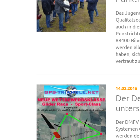
Das Jugen
Qualitätso
auch in di
Punktricht
88400 Bib
werden all
haben, si
vertraut zu 
14.02.2015
Der D
unters
Der DMFV u
Systemen u
werden de