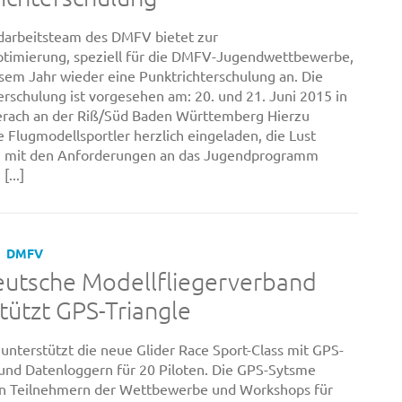
darbeitsteam des DMFV bietet zur
ptimierung, speziell für die DMFV-Jugendwettbewerbe,
esem Jahr wieder eine Punktrichterschulung an. Die
erschulung ist vorgesehen am: 20. und 21. Juni 2015 in
erach an der Riß/Süd Baden Württemberg Hierzu
e Flugmodellsportler herzlich eingeladen, die Lust
ch mit den Anforderungen an das Jugendprogramm
[...]
DMFV
eutsche Modellfliegerverband
tützt GPS-Triangle
nterstützt die neue Glider Race Sport-Class mit GPS-
nd Datenloggern für 20 Piloten. Die GPS-Sytsme
n Teilnehmern der Wettbewerbe und Workshops für