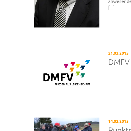
anwesenden
[...]
21.03.2015
DMFV
14.03.2015
Punktr