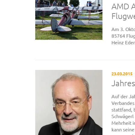
AMD An
Flugw
Am 3. Okto
85764 Flug
Heinz Eder
23.03.2015
Jahre
Auf der J
Verbandes 
stattfand,
Schwägerl 
Mehrheit i
kann seine