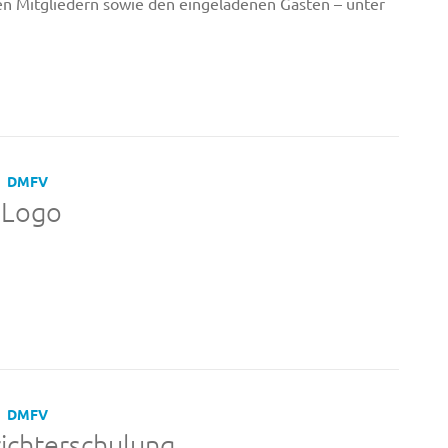
 Mitgliedern sowie den eingeladenen Gästen – unter
DMFV
 Logo
DMFV
ichterschulung