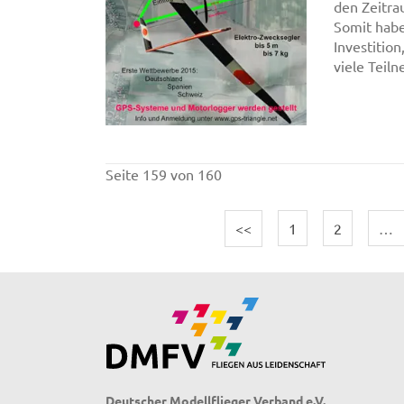
den Zeitra
Somit habe
Investition
viele Teil
Seite 159 von 160
<<
1
2
…
Deutscher Modellflieger Verband e.V.