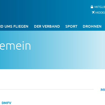
MITGL
MODE
D UMS FLIEGEN
DER VERBAND
SPORT
DROHNEN
gemein
M
DMFV