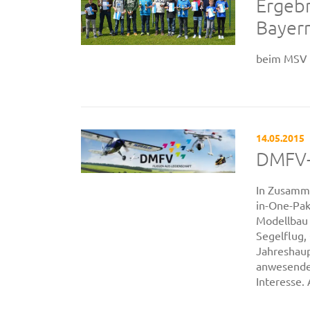
Ergeb
Bayern
beim MSV 
14.05.2015
DMFV-
In Zusamme
in-One-Pak
Modellbau 
Segelflug,
Jahreshau
anwesenden
Interesse.