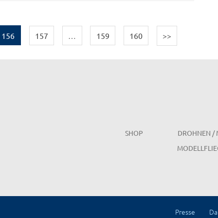
156
157
…
159
160
>>
SHOP
DROHNEN / 
MODELLFLIE
Presse
Da