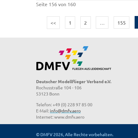
Seite 156 von 160
<<
1
2
…
155
Deutscher Modellflieger Verband e.V.
Rochusstraße 104 - 106
53123 Bonn
Telefon: +49 (0) 228 97 85 00
E-Mail:
info@dmfv.aero
Internet: www.dmfv.aero
© DMFV 2026, Alle Rechte vorbehalten.