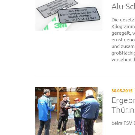
Alu-Sc
Die gesetz
Kilogramm 
geregelt, 
ernst geno
und zusam
großflächi
versehen, 
30.05.2015
Ergeb
Thüri
beim FSV B