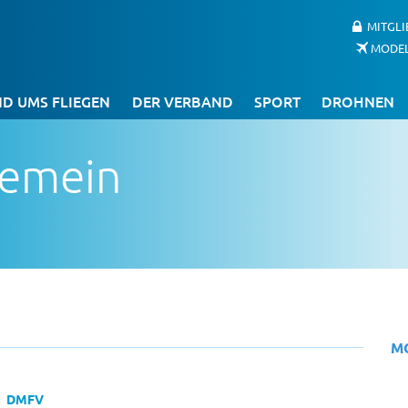
MITGL
MODE
D UMS FLIEGEN
DER VERBAND
SPORT
DROHNEN
gemein
M
DMFV