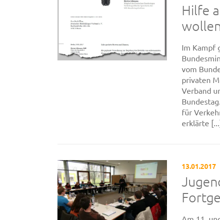
Hilfe 
wolle
Im Kampf g
Bundesmini
vom Bunde
privaten M
Verband u
Bundestag.
für Verkeh
erklärte [...
13.01.2017
Jugend
Fortge
Am 11. und