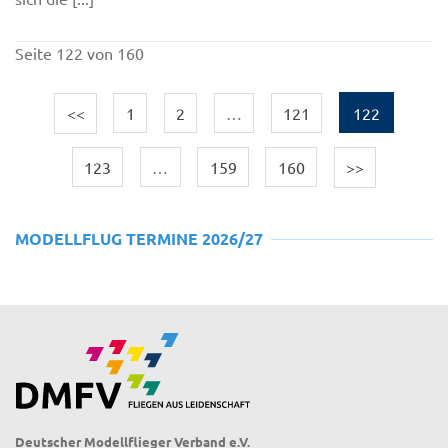
Seite 122 von 160
<<
1
2
…
121
122
123
…
159
160
>>
MODELLFLUG TERMINE 2026/27
Deutscher Modellflieger Verband e.V.