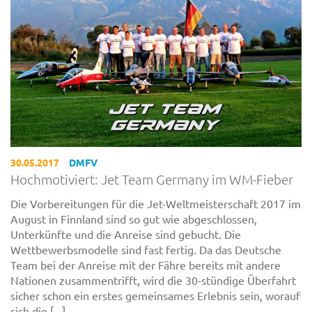
30.05.2017
DMFV
Hochmotiviert: Jet Team Germany im WM-Fieber
Die Vorbereitungen für die Jet-Weltmeisterschaft 2017 im
August in Finnland sind so gut wie abgeschlossen,
Unterkünfte und die Anreise sind gebucht. Die
Wettbewerbsmodelle sind fast fertig. Da das Deutsche
Team bei der Anreise mit der Fähre bereits mit andere
Nationen zusammentrifft, wird die 30-stündige Überfahrt
sicher schon ein erstes gemeinsames Erlebnis sein, worauf
sich die [...]