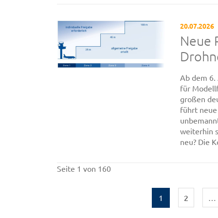
20.07.2026
Neue R
Drohne
Ab dem 6.
für Modell
großen deu
führt neue 
unbemannt
weiterhin 
neu? Die K
Seite 1 von 160
1
2
…