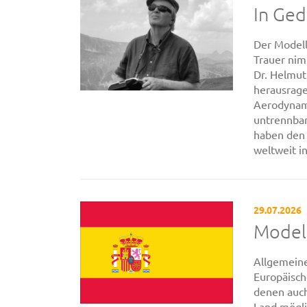
In Ge
Der Modell
Trauer nim
Dr. Helmut
herausrage
Aerodynami
untrennbar
haben den 
weltweit in
29.07.2026
Modell
Allgemeine
Europäisc
denen auch
Land mögli