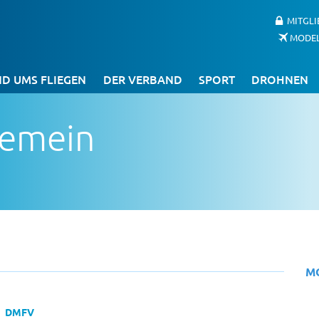
MITGL
MODE
D UMS FLIEGEN
DER VERBAND
SPORT
DROHNEN
gemein
M
DMFV