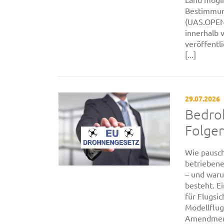
Bestimmung
(UAS.OPEN
innerhalb 
veröffentl
[...]
29.07.2026
Bedroh
Folge
Wie pausch
betriebene
– und war
besteht. E
für Flugsi
Modellflug
Amendment 