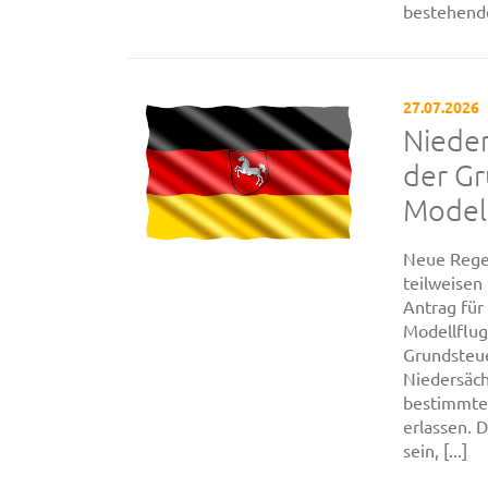
bestehende
27.07.2026
Nieder
der G
Modell
Neue Rege
teilweisen
Antrag für
Modellflug
Grundsteue
Niedersäc
bestimmten
erlassen. 
sein, [...]