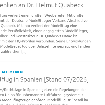
denken an Dr. Helmut Quabeck
flug verliert einen großen Wegbereiter Mit großer
mt der Deutsche Modellflieger Verband Abschied von
 Quabeck. Mit ihm verliert der Modellflug eine
nde Persönlichkeit, einen engagierten Modellflieger,
ker und Konstrukteur. Dr. Quabecks Name ist
 mit den HQ-Profilen verbunden. Seine Entwicklungen
Modellsegelflug über Jahrzehnte geprägt und fanden
 zahlreichen [...]
ACHIM FRIEDL
flug in Spanien [Stand 07/2026]
s/Rechtslage In Spanien gelten die Regelungen der
hen Union für unbemannte Luftfahrzeugsysteme, zu
 Modellflugzeuge gehören. Modellflug ist überall im
ch, d.h. auf der „grünen Wiese“ nach den