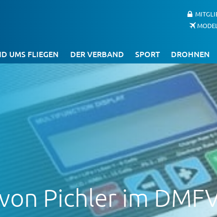
MITGL
MODE
D UMS FLIEGEN
DER VERBAND
SPORT
DROHNEN
von Pichler im DMF