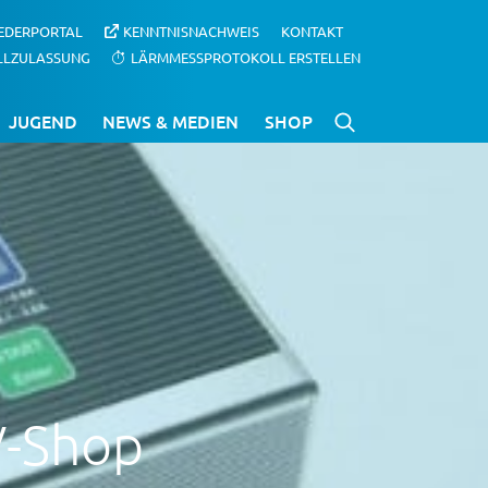
IEDERPORTAL
KENNTNISNACHWEIS
KONTAKT
LLZULASSUNG
LÄRMMESSPROTOKOLL ERSTELLEN
JUGEND
NEWS & MEDIEN
SHOP
V-Shop