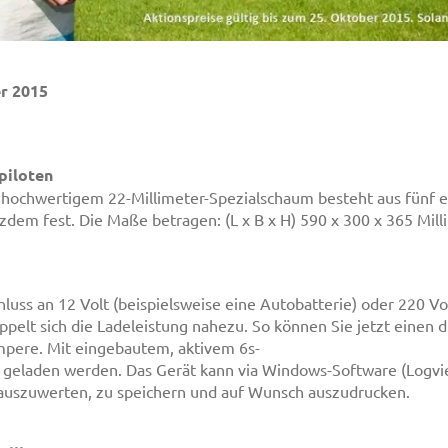
er 2015
piloten
 hochwertigem 22-Millimeter-Spezialschaum besteht aus fünf 
tzdem fest. Die Maße betragen: (L x B x H) 590 x 300 x 365 Milli
luss an 12 Volt (beispielsweise eine Autobatterie) oder 220 Vo
pelt sich die Ladeleistung nahezu. So können Sie jetzt einen 
mpere. Mit eingebautem, aktivem 6s-
l geladen werden. Das Gerät kann via Windows-Software (Logvi
auszuwerten, zu speichern und auf Wunsch auszudrucken.