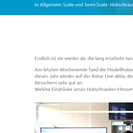
In
Allgemein
Scale und Semi-Scale- Hubschrau
DMFV #näherd
Endlich ist sie wieder da: die lang ersehnte 
Am letzten Wochenende fand die Modellhubsc
dieses Jahr wieder auf der Rotor Live aktiv, 
Besuchern sehr gut an.
Welche Eindrücke unser Hubschrauber-Messete