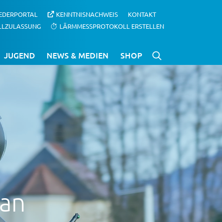
IEDERPORTAL
KENNTNISNACHWEIS
KONTAKT
LLZULASSUNG
LÄRMMESSPROTOKOLL ERSTELLEN
JUGEND
NEWS & MEDIEN
SHOP
ran