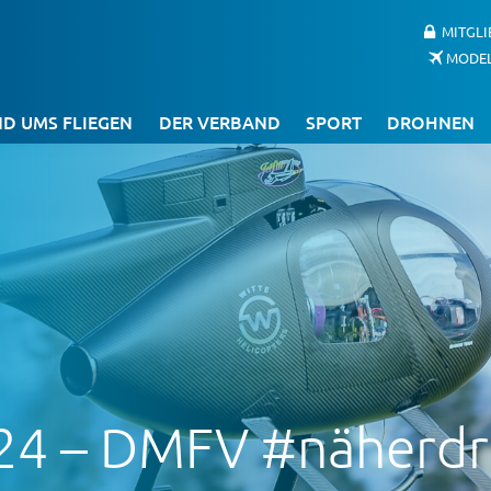
MITGL
MODE
D UMS FLIEGEN
DER VERBAND
SPORT
DROHNEN
24 – DMFV #näherd