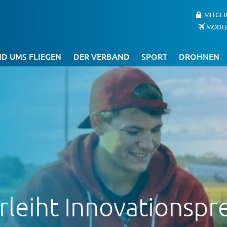
MITGL
MODE
D UMS FLIEGEN
DER VERBAND
SPORT
DROHNEN
leiht Innovationspre