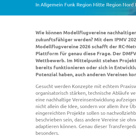
In
Allgemein
Funk
Region Mitte
Region Nord
Wie können Modellflugvereine nachhaltige
zukunftsfähiger werden? Mit dem IPMV 202
Modellflugvereine 2026 schafft der RC-Net
Plattform für genau diese Frage. Der DMFV
Wettbewerb. Im Mittelpunkt stehen Projekte
bereits funktionieren oder sich in Entwickl
Potenzial haben, auch anderen Vereinen ko
Gesucht werden Konzepte mit echtem Praxiswe
organisatorisch stärken, technische Abläufe 
eine nachhaltige Vereinsentwicklung aufzeigen
nicht allein die Idee, sondern vor allem ihre Ü
eingereichten Projekte sollen so nachvollziehb
beschrieben sein, dass andere Vereine sie o
adaptieren können. Genau dieser Transferge
besonders.