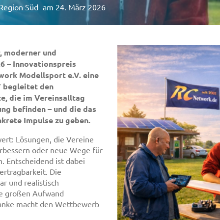
Region Süd
am 24. März 2026
r, moderner und
6 – Innovationspreis
work Modellsport e.V. eine
 begleitet den
, die im Vereinsalltag
ung befinden – und die das
nkrete Impulse zu geben.
rt: Lösungen, die Vereine
verbessern oder neue Wege für
. Entscheidend ist dabei
bertragbarkeit. Die
ar und realistisch
hne großen Aufwand
danke macht den Wettbewerb