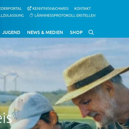
IEDERPORTAL
KENNTNISNACHWEIS
KONTAKT
LLZULASSUNG
LÄRMMESSPROTOKOLL ERSTELLEN
JUGEND
NEWS & MEDIEN
SHOP
is