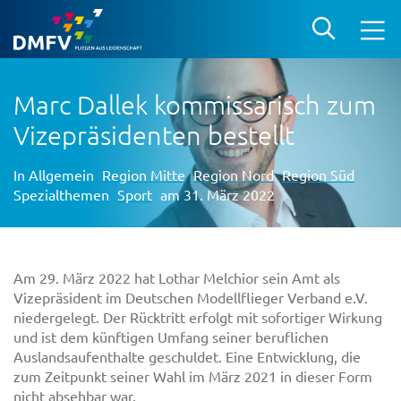
Marc Dallek kommissarisch zum
Vizepräsidenten bestellt
In
Allgemein
Region Mitte
Region Nord
Region Süd
Spezialthemen
Sport
am 31. März 2022
Am 29. März 2022 hat Lothar Melchior sein Amt als
Vizepräsident im Deutschen Modellflieger Verband e.V.
niedergelegt. Der Rücktritt erfolgt mit sofortiger Wirkung
und ist dem künftigen Umfang seiner beruflichen
Auslandsaufenthalte geschuldet. Eine Entwicklung, die
zum Zeitpunkt seiner Wahl im März 2021 in dieser Form
nicht absehbar war.