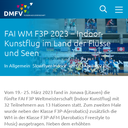
FAI WM F3P 2023 – Indoor-
Kunstflug im Land der Flüsse
und Seen
In
Allgemein
Slowflyer-Indoor
am 05. April 2023
Vom 19.- 25. März 2023 fand in Jonava (Litauen) die
fünfte FAI F3P Weltmeisterschaft (Indoor Kunstflug) mit
32 Teilnehmern aus 13 Nationen statt. Zum zweiten Male
wurde neben der Klasse F3P-A(erobatics) zusätzlich die
WM in der Klasse F3P-AFM (Aerobatics Freestyle to
Music) ausgetragen. Neben dem erhöhten