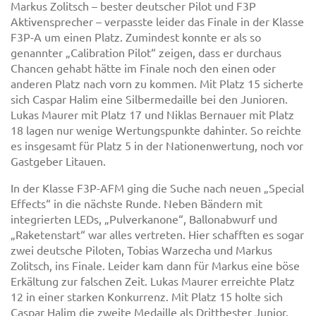
Markus Zolitsch – bester deutscher Pilot und F3P
Aktivensprecher – verpasste leider das Finale in der Klasse
F3P-A um einen Platz. Zumindest konnte er als so
genannter „Calibration Pilot“ zeigen, dass er durchaus
Chancen gehabt hätte im Finale noch den einen oder
anderen Platz nach vorn zu kommen. Mit Platz 15 sicherte
sich Caspar Halim eine Silbermedaille bei den Junioren.
Lukas Maurer mit Platz 17 und Niklas Bernauer mit Platz
18 lagen nur wenige Wertungspunkte dahinter. So reichte
es insgesamt für Platz 5 in der Nationenwertung, noch vor
Gastgeber Litauen.
In der Klasse F3P-AFM ging die Suche nach neuen „Special
Effects“ in die nächste Runde. Neben Bändern mit
integrierten LEDs, „Pulverkanone“, Ballonabwurf und
„Raketenstart“ war alles vertreten. Hier schafften es sogar
zwei deutsche Piloten, Tobias Warzecha und Markus
Zolitsch, ins Finale. Leider kam dann für Markus eine böse
Erkältung zur falschen Zeit. Lukas Maurer erreichte Platz
12 in einer starken Konkurrenz. Mit Platz 15 holte sich
Caspar Halim die zweite Medaille als Drittbester Junior.