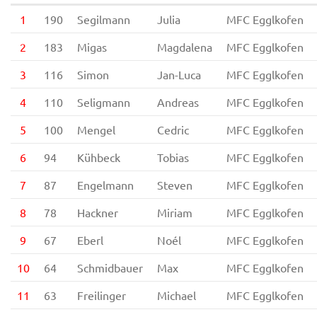
1
190
Segilmann
Julia
MFC Egglkofen
2
183
Migas
Magdalena
MFC Egglkofen
3
116
Simon
Jan-Luca
MFC Egglkofen
4
110
Seligmann
Andreas
MFC Egglkofen
5
100
Mengel
Cedric
MFC Egglkofen
6
94
Kühbeck
Tobias
MFC Egglkofen
7
87
Engelmann
Steven
MFC Egglkofen
8
78
Hackner
Miriam
MFC Egglkofen
9
67
Eberl
Noél
MFC Egglkofen
10
64
Schmidbauer
Max
MFC Egglkofen
11
63
Freilinger
Michael
MFC Egglkofen