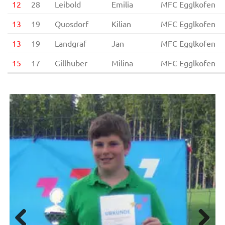
12
28
Leibold
Emilia
MFC Egglkofen
13
19
Quosdorf
Kilian
MFC Egglkofen
13
19
Landgraf
Jan
MFC Egglkofen
15
17
Gillhuber
Milina
MFC Egglkofen