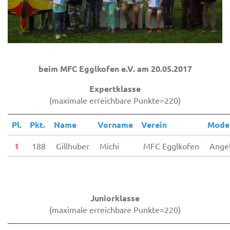
beim MFC Egglkofen e.V. am 20.05.2017
Expertklasse
(maximale erreichbare Punkte=220)
Pl.
Pkt.
Name
Vorname
Verein
Mode
1
188
Gillhuber
Michi
MFC Egglkofen
Angel
Juniorklasse
(maximale erreichbare Punkte=220)