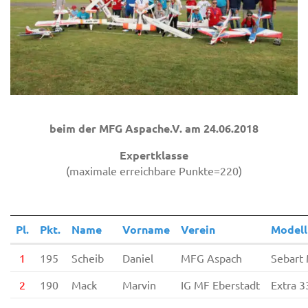
beim der MFG Aspache.V. am 24.06.2018
Expertklasse
(maximale erreichbare Punkte=220)
Pl.
Pkt.
Name
Vorname
Verein
Modell
1
195
Scheib
Daniel
MFG Aspach
Sebart
2
190
Mack
Marvin
IG MF Eberstadt
Extra 3