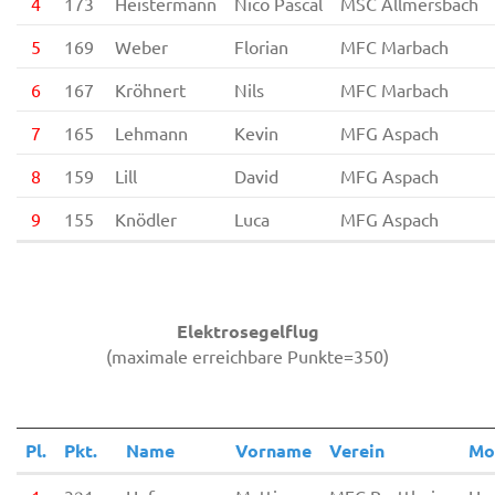
4
173
Heistermann
Nico Pascal
MSC Allmersbach
5
169
Weber
Florian
MFC Marbach
6
167
Kröhnert
Nils
MFC Marbach
7
165
Lehmann
Kevin
MFG Aspach
8
159
Lill
David
MFG Aspach
9
155
Knödler
Luca
MFG Aspach
Elektrosegelflug
(maximale erreichbare Punkte=350)
Pl.
Pkt.
Name
Vorname
Verein
Mo