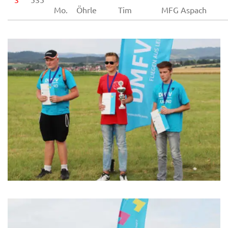
Mo.
Öhrle
Tim
MFG Aspach