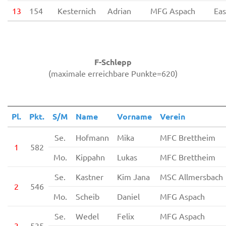
13
154
Kesternich
Adrian
MFG Aspach
Eas
F-Schlepp
(maximale erreichbare Punkte=620)
Pl.
Pkt.
S/M
Name
Vorname
Verein
Se.
Hofmann
Mika
MFC Brettheim
1
582
Mo.
Kippahn
Lukas
MFC Brettheim
Se.
Kastner
Kim Jana
MSC Allmersbach
2
546
Mo.
Scheib
Daniel
MFG Aspach
Se.
Wedel
Felix
MFG Aspach
3
535