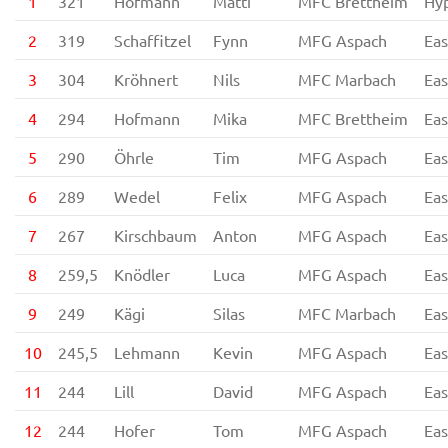
1
321
Hofmann
Matti
MFC Brettheim
Hyp
2
319
Schaffitzel
Fynn
MFG Aspach
Eas
3
304
Kröhnert
Nils
MFC Marbach
Eas
4
294
Hofmann
Mika
MFC Brettheim
Eas
5
290
Öhrle
Tim
MFG Aspach
Eas
6
289
Wedel
Felix
MFG Aspach
Eas
7
267
Kirschbaum
Anton
MFG Aspach
Eas
8
259,5
Knödler
Luca
MFG Aspach
Eas
9
249
Kägi
Silas
MFC Marbach
Eas
10
245,5
Lehmann
Kevin
MFG Aspach
Eas
11
244
Lill
David
MFG Aspach
Eas
12
244
Hofer
Tom
MFG Aspach
Eas