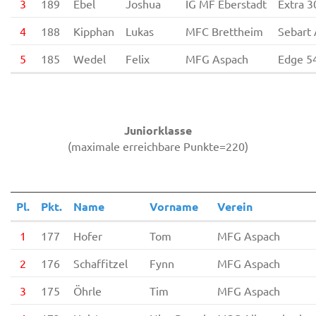
3
189
Ebel
Joshua
IG MF Eberstadt
Extra 3
4
188
Kipphan
Lukas
MFC Brettheim
Sebart
5
185
Wedel
Felix
MFG Aspach
Edge 5
Juniorklasse
(maximale erreichbare Punkte=220)
Pl.
Pkt.
Name
Vorname
Verein
1
177
Hofer
Tom
MFG Aspach
2
176
Schaffitzel
Fynn
MFG Aspach
3
175
Öhrle
Tim
MFG Aspach