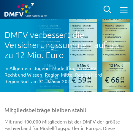
DMFV verbessert die
Versicherungssummen auf bis
zu 12 Mio. Euro
In
Allgemein
Jugend
Modellflug im DMFV
Recht und Wissen
Region Mitte
Region Nord
Region Süd
am 31. Januar 2025
Mitgliedsbeiträge bleiben stabil
Mit rund 100.000 Mitgliedern ist der DMFV der größte
Fachverband für Modellflugsportler in Europa. Diese