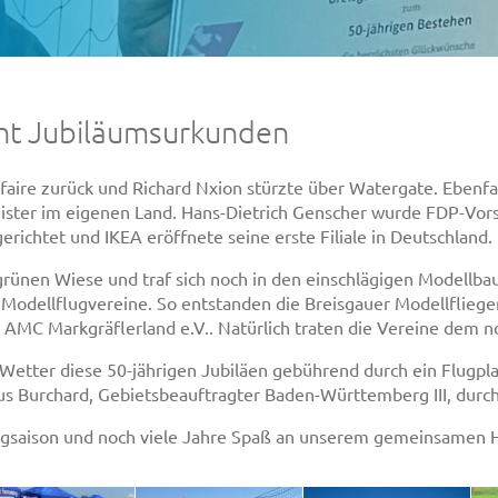
cht Jubiläumsurkunden
faire zurück und Richard Nxion stürzte über Watergate. Ebenfal
ister im eigenen Land. Hans-Dietrich Genscher wurde FDP-Vors
richtet und IKEA eröffnete seine erste Filiale in Deutschland.
 grünen Wiese und traf sich noch in den einschlägigen Modellb
odellflugvereine. So entstanden die Breisgauer Modellflieger
 AMC Markgräflerland e.V.. Natürlich traten die Vereine dem 
Wetter diese 50-jährigen Jubiläen gebührend durch ein Flugplat
s Burchard, Gebietsbeauftragter Baden-Württemberg III, durch
Flugsaison und noch viele Jahre Spaß an unserem gemeinsamen 