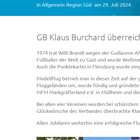
In
Allgemein
Region Süd
am 29. Juli 2024
GB Klaus Burchard überrei
1974 trat Willi Brandt wegen der Guillaume-Af
Fußballer der Welt zu Gast und wurde Weltme
Auch die Punktekartei in Flensburg wurde einge
Modellflug betrieb man in dieser Zeit auf der
Fluggeländen um, wurde fündig und gründete M
MFM Markgräflerland e.V. in Müllheim und die
Bei allen vier Vereinen wurden bei schönstem 
Glückwünsche des Verbandes überbrachte Klau
Allen Jubilaren weiterhin eine erfolgreiche 