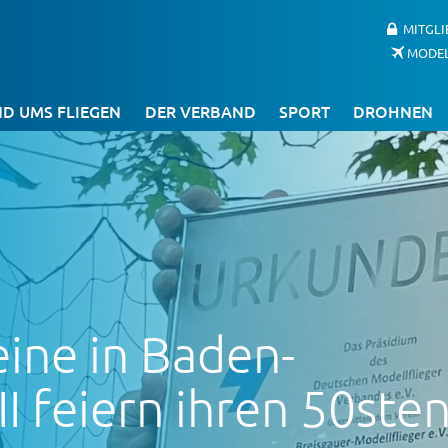
MITGL
MODE
D UMS FLIEGEN
DER VERBAND
SPORT
DROHNEN
eine in Baden-
I feiern ihren 50ste