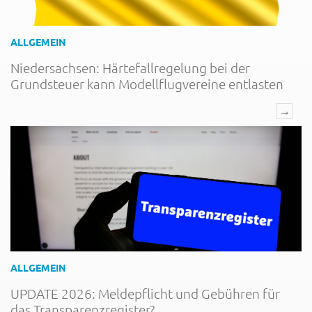
ALLGEMEIN
Niedersachsen: Härtefallregelung bei der
Grundsteuer kann Modellflugvereine entlasten
→
ALLGEMEIN
UPDATE 2026: Meldepflicht und Gebühren für
das Transparenzregister?