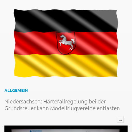
ALLGEMEIN
Niedersachsen: Härtefallregelung bei der
Grundsteuer kann Modellflugvereine entlasten
→