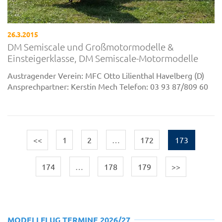
26.3.2015
DM Semiscale und Großmotormodelle &
Einsteigerklasse, DM Semiscale-Motormodelle
Austragender Verein: MFC Otto Lilienthal Havelberg (D)
Ansprechpartner: Kerstin Mech Telefon: 03 93 87/809 60
<<
1
2
…
172
173
174
…
178
179
>>
MODELLFLUG TERMINE 2026/27