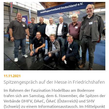
11.11.2021
Spitzengespräch auf der Messe in Friedrichshafen
Im Rahmen der Faszination Modellbau am Bodensee
trafen sich am Samstag, dem 6. November, die Spitzen der
Verbände DMFV, DAeC, ÖAeC (Österreich) und SMV
(Schweiz) zu einem Informationsaustausch. Im Mittelpunkt